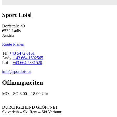
Sport Loisl
Dorfstraße 49
6532 Ladis
Austria
Route Planen
Tel:
+43 5472 6161
Andy:
+43 664 1692565
Loisl:
+43 664 5331520
info@sportloisl.at
Öffnungs­zeiten
MO – SO 8.00 – 18.00 Uhr
DURCHGEHEND GEÖFFNET
Skiverleih – Ski Rent – Ski Verhuur